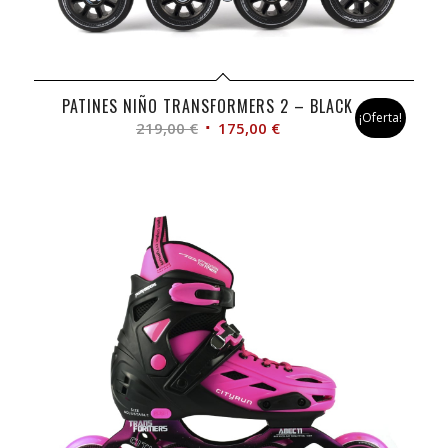
PATINES NIÑO TRANSFORMERS 2 – BLACK
¡Oferta!
El
El
219,00
€
175,00
€
precio
precio
original
actual
era:
es:
219,00 €.
175,00 €.