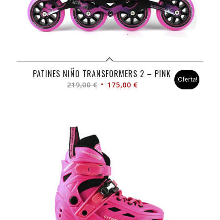
PATINES NIÑO TRANSFORMERS 2 – PINK
¡Oferta!
El
El
219,00
€
175,00
€
precio
precio
original
actual
era:
es:
219,00 €.
175,00 €.