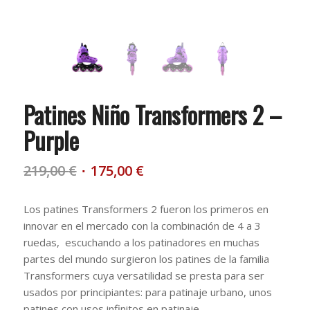
Patines Niño Transformers 2 –
Purple
El
El
219,00
€
175,00
€
precio
precio
original
actual
Los patines Transformers 2 fueron los primeros en
era:
es:
innovar en el mercado con la combinación de 4 a 3
219,00 €.
175,00 €.
ruedas, escuchando a los patinadores en muchas
partes del mundo surgieron los patines de la familia
Transformers cuya versatilidad se presta para ser
usados por principiantes: para patinaje urbano, unos
patines con usos infinitos en patinaje.