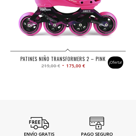
PATINES NIÑO TRANSFORMERS 2 – PINK
¡Oferta!
El
El
219,00
€
175,00
€
precio
precio
original
actual
era:
es:
219,00 €.
175,00 €.
ENVÍO GRATIS
PAGO SEGURO