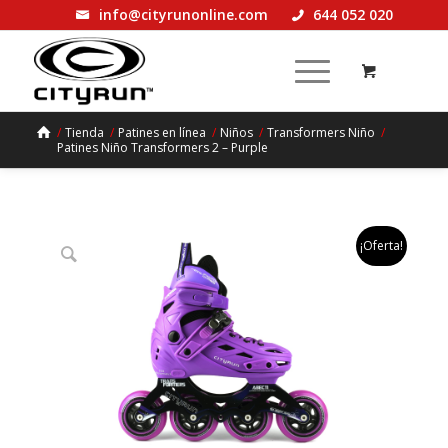
info@cityrunonline.com
644 052 020
/
Tienda
/
Patines en línea
/
Niños
/
Transformers Niño
/
Patines Niño Transformers 2 – Purple
¡Oferta!