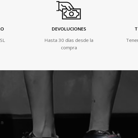
RO
DEVOLUCIONES
T
SSL
Hasta 30 días desde la
Tenem
compra