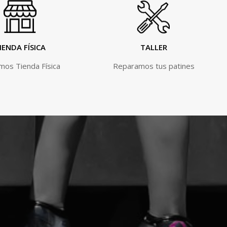
IENDA FÍSICA
TALLER
os Tienda Física
Reparamos tus patines