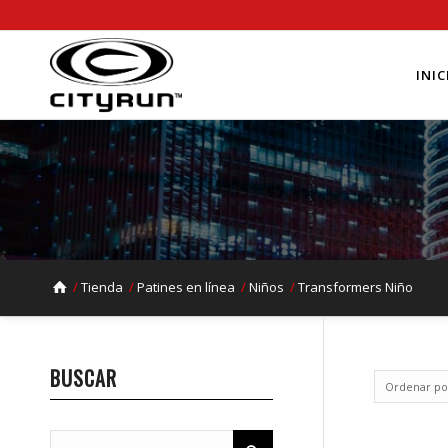
INIC
/
Tienda
/
Patines en línea
/
Niños
/
Transformers Niño
BUSCAR
Ordenar p