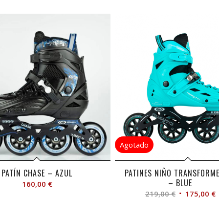
PATÍN CHASE – AZUL
PATINES NIÑO TRANSFORM
– BLUE
160,00
€
El
E
219,00
€
175,00
€
precio
p
original
a