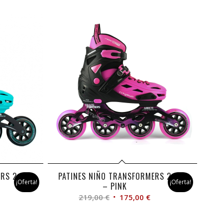
ERS 2
PATINES NIÑO TRANSFORMERS 2
¡Oferta!
¡Oferta!
– PINK
l
El
El
219,00
€
175,00
€
recio
precio
precio
ctual
original
actual