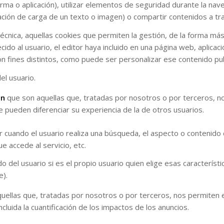
forma o aplicación), utilizar elementos de seguridad durante la na
ación de carga de un texto o imagen) o compartir contenidos a tr
cnica, aquellas cookies que permiten la gestión, de la forma más 
do al usuario, el editor haya incluido en una página web, aplicac
on fines distintos, como puede ser personalizar ese contenido pub
el usuario.
ón
que son aquellas que, tratadas por nosotros o por terceros, no
e pueden diferenciar su experiencia de la de otros usuarios.
 cuando el usuario realiza una búsqueda, el aspecto o contenido d
ue accede al servicio, etc.
del usuario si es el propio usuario quien elige esas característic
e).
uellas que, tratadas por nosotros o por terceros, nos permiten e
ncluida la cuantificación de los impactos de los anuncios.