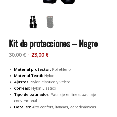
Kit de protecciones – Negro
El
El
30,00
€
23,00
€
precio
precio
original
actual
Material protector:
Polietileno
era:
es:
Material Textil:
Nylon
30,00 €.
23,00 €.
Ajustes
: Nylon elástico y velcro
Correas:
Nylon Elástico
Tipo de patinador:
Patinaje en línea, patinaje
convencional
Detalles:
Alto confort, livianas, aerodinámicas