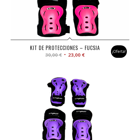
KIT DE PROTECCIONES – FUCSIA
¡Oferta!
El
El
30,00
€
23,00
€
precio
precio
original
actual
era:
es:
30,00 €.
23,00 €.