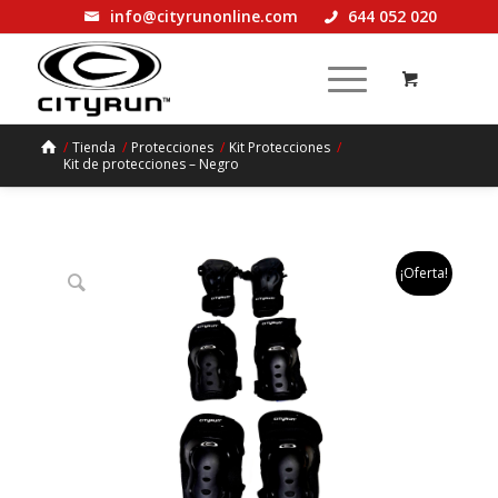
info@cityrunonline.com
644 052 020
/
Tienda
/
Protecciones
/
Kit Protecciones
/
Kit de protecciones – Negro
¡Oferta!