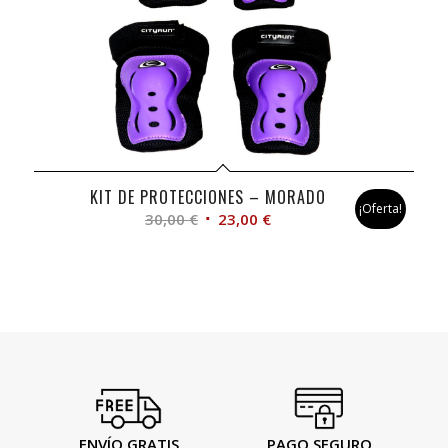
KIT DE PROTECCIONES – MORADO
¡Oferta!
El
El
30,00
€
23,00
€
precio
precio
original
actual
era:
es:
30,00 €.
23,00 €.
ENVÍO GRATIS
PAGO SEGURO