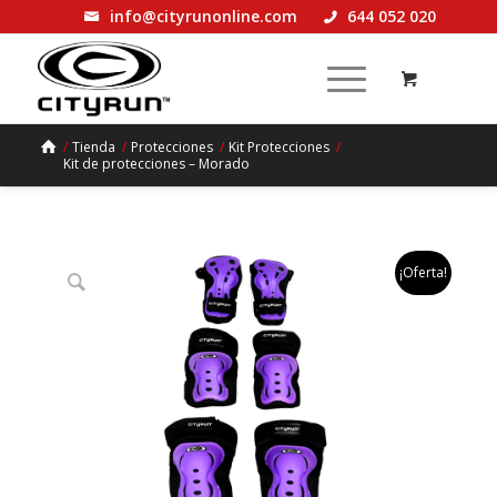
info@cityrunonline.com
644 052 020
/
Tienda
/
Protecciones
/
Kit Protecciones
/
Kit de protecciones – Morado
¡Oferta!