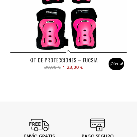
KIT DE PROTECCIONES – FUCSIA
¡Oferta!
El
El
30,00
€
23,00
€
precio
precio
original
actual
era:
es:
30,00 €.
23,00 €.
ENVÍO GRATIS
PAGO SEGURO