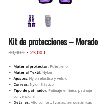
Kit de protecciones – Morado
El
El
30,00
€
23,00
€
precio
precio
original
actual
Material protector:
Polietileno
era:
es:
Material Textil:
Nylon
30,00 €.
23,00 €.
Ajustes
: Nylon elástico y velcro
Correas:
Nylon Elástico
Tipo de patinador:
Patinaje en línea, patinaje
convencional
Detalles:
Alto confort, livianas, aerodinámicas